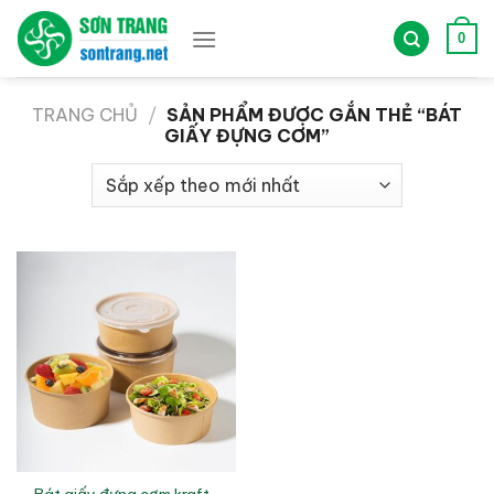
Bỏ
qua
0
nội
dung
TRANG CHỦ
/
SẢN PHẨM ĐƯỢC GẮN THẺ “BÁT
GIẤY ĐỰNG CƠM”
Bát giấy đựng cơm kraft