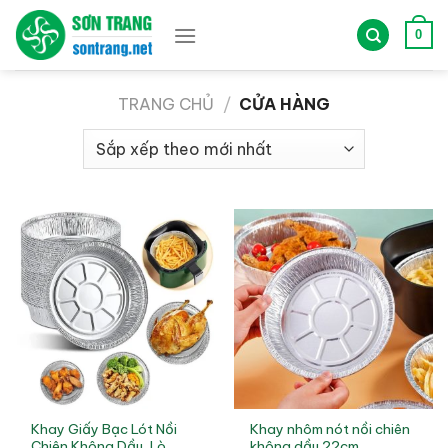
Bỏ
qua
0
nội
dung
TRANG CHỦ
/
CỬA HÀNG
Khay Giấy Bạc Lót Nồi
Khay nhôm nót nồi chiên
Chiên Không Dầu, Lò
không dầu 22cm