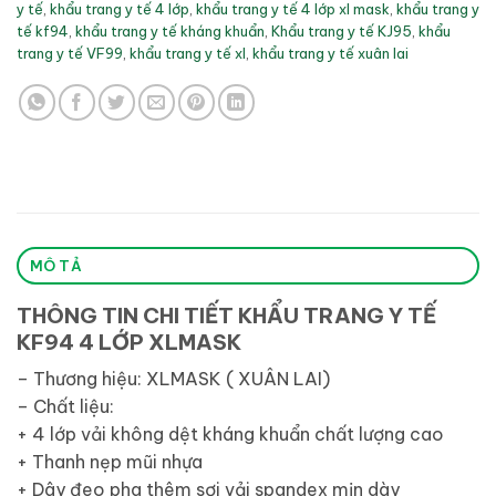
y tế
,
khẩu trang y tế 4 lớp
,
khẩu trang y tế 4 lớp xl mask
,
khẩu trang y
tế kf94
,
khẩu trang y tế kháng khuẩn
,
Khẩu trang y tế KJ95
,
khẩu
trang y tế VF99
,
khẩu trang y tế xl
,
khẩu trang y tế xuân lai
MÔ TẢ
THÔNG TIN CHI TIẾT KHẨU TRANG Y TẾ
KF94 4 LỚP XLMASK
– Thương hiệu: XLMASK ( XUÂN LAI)
– Chất liệu:
+ 4 lớp vải không dệt kháng khuẩn chất lượng cao
+ Thanh nẹp mũi nhựa
+ Dây đeo pha thêm sợi vải spandex mịn dày