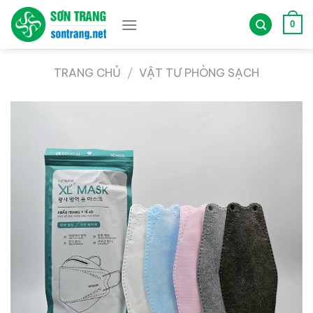
Bỏ
qua
0
nội
dung
TRANG CHỦ
/
VẬT TƯ PHÒNG SẠCH