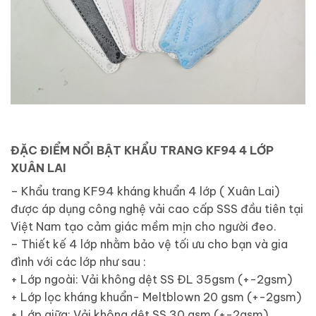
ĐẶC ĐIỂM NỔI BẬT KHẨU TRANG KF94 4 LỚP
XUÂN LAI
– Khẩu trang KF94 kháng khuẩn 4 lớp ( Xuân Lai)
được áp dụng công nghệ vải cao cấp SSS đầu tiên tại
Việt Nam tạo cảm giác mềm mịn cho người đeo.
– Thiết kế 4 lớp nhằm bảo vệ tối ưu cho bạn và gia
đình với các lớp như sau :
+ Lớp ngoài: Vải không dệt SS ĐL 35gsm (+-2gsm)
+ Lớp lọc kháng khuẩn- Meltblown 20 gsm (+-2gsm)
+ Lớp giữa: Vải không dệt SS 30 gsm (+-2gsm)