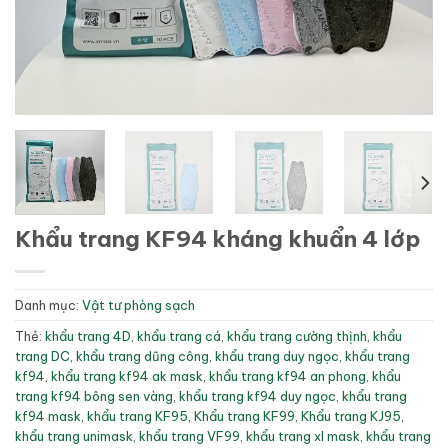
Khẩu trang KF94 kháng khuẩn 4 lớp
Danh mục:
Vật tư phòng sạch
Thẻ:
khẩu trang 4D
,
khẩu trang cá
,
khẩu trang cường thịnh
,
khẩu
trang DC
,
khẩu trang dũng công
,
khẩu trang duy ngọc
,
khẩu trang
kf94
,
khẩu trang kf94 ak mask
,
khẩu trang kf94 an phong
,
khẩu
trang kf94 bông sen vàng
,
khẩu trang kf94 duy ngọc
,
khẩu trang
kf94 mask
,
khẩu trang KF95
,
Khẩu trang KF99
,
Khẩu trang KJ95
,
khẩu trang unimask
,
khẩu trang VF99
,
khẩu trang xl mask
,
khẩu trang