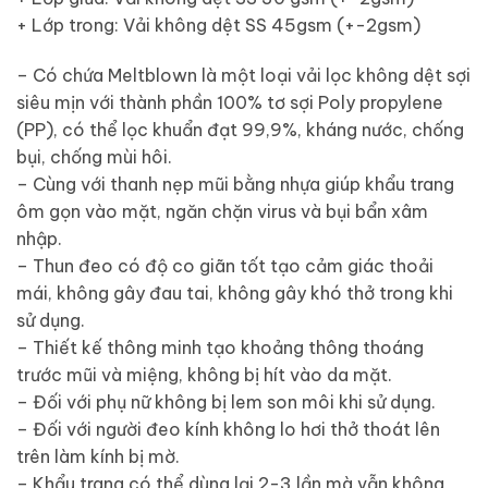
+ Lớp trong: Vải không dệt SS 45gsm (+-2gsm)
– Có chứa Meltblown là một loại vải lọc không dệt sợi
siêu mịn với thành phần 100% tơ sợi Poly propylene
(PP), có thể lọc khuẩn đạt 99,9%, kháng nước, chống
bụi, chống mùi hôi.
– Cùng với thanh nẹp mũi bằng nhựa giúp khẩu trang
ôm gọn vào mặt, ngăn chặn virus và bụi bẩn xâm
nhập.
– Thun đeo có độ co giãn tốt tạo cảm giác thoải
mái, không gây đau tai, không gây khó thở trong khi
sử dụng.
– Thiết kế thông minh tạo khoảng thông thoáng
trước mũi và miệng, không bị hít vào da mặt.
– Đối với phụ nữ không bị lem son môi khi sử dụng.
– Đối với người đeo kính không lo hơi thở thoát lên
trên làm kính bị mờ.
– Khẩu trang có thể dùng lại 2-3 lần mà vẫn không