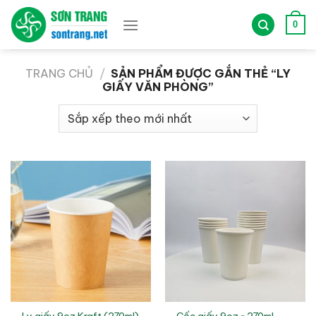
Bỏ
qua
0
nội
dung
TRANG CHỦ
/
SẢN PHẨM ĐƯỢC GẮN THẺ “LY
GIẤY VĂN PHÒNG”
Cốc giấy 9oz ~ 270ml