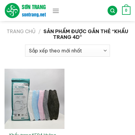
Bỏ
qua
0
nội
dung
TRANG CHỦ
/
SẢN PHẨM ĐƯỢC GẮN THẺ “KHẨU
TRANG 4D”
Khẩu trang KF94 kháng