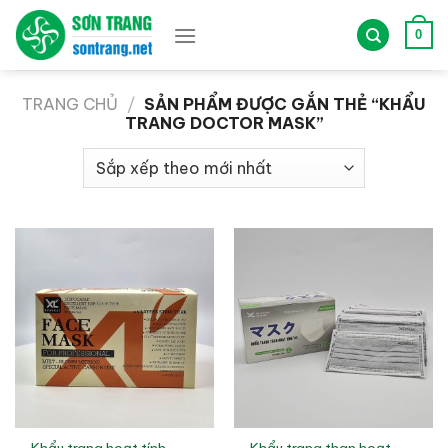
Bỏ
qua
0
nội
dung
TRANG CHỦ
/
SẢN PHẨM ĐƯỢC GẮN THẺ “KHẨU
TRANG DOCTOR MASK”
Khẩu trang hoạt tính
Khẩu trang than hoạt