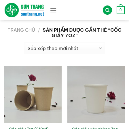
Bỏ
qua
0
nội
dung
TRANG CHỦ
/
SẢN PHẨM ĐƯỢC GẮN THẺ “CỐC
GIẤY 7OZ”
Cốc giấy 7oz (210ml)
Cốc giấy văn phòng 7oz