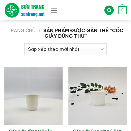
Bỏ
qua
0
nội
dung
TRANG CHỦ
/
SẢN PHẨM ĐƯỢC GẮN THẺ “CỐC
GIẤY DÙNG THỬ”
Cốc giấy dùng thử sản
Cốc giấy Sampling 2.5oz