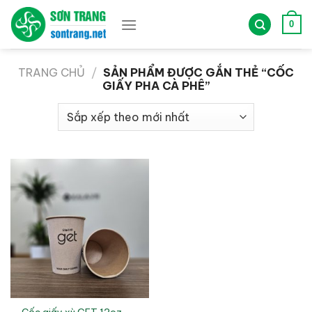
Bỏ
qua
0
nội
dung
TRANG CHỦ
/
SẢN PHẨM ĐƯỢC GẮN THẺ “CỐC
GIẤY PHA CÀ PHÊ”
Cốc giấy xù GET 12oz