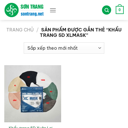
Bỏ
qua
0
nội
dung
TRANG CHỦ
/
SẢN PHẨM ĐƯỢC GẮN THẺ “KHẨU
TRANG 5D XLMASK”