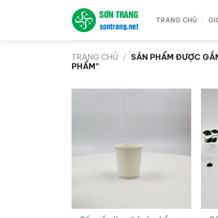
Bỏ
qua
TRANG CHỦ
GI
nội
dung
TRANG CHỦ
/
SẢN PHẨM ĐƯỢC GẮN
PHẨM”