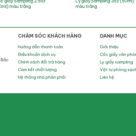
c giấy Sampling 2.5oz
Ly giấy Sampling 3oz (90ml)
0ml) màu trắng
màu trắng
CHĂM SÓC KHÁCH HÀNG
DANH MỤC
Hướng dẫn thanh toán
Giới thiệu
Điều khoản dịch vụ
Cốc giấy văn phò
h Bắc
Chính sách đổi trả hàng
Ly giấy sampling
Cam kết chất lượng
Vật tư phòng sạc
Hệ thống nhà phân phối
Liên hệ