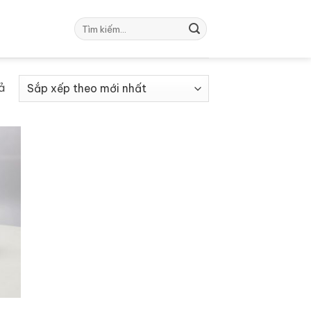
Tìm
kiếm:
Đã
ả
sắp
xếp
theo
mới
nhất