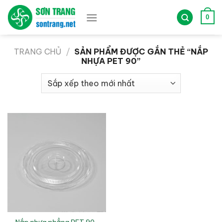
Bỏ
qua
0
nội
dung
TRANG CHỦ
/
SẢN PHẨM ĐƯỢC GẮN THẺ “NẮP
NHỰA PET 90”