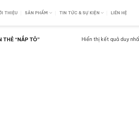
ỚI THIỆU
SẢN PHẨM
TIN TỨC & SỰ KIỆN
LIÊN HỆ
Hiển thị kết quả duy nhấ
 THẺ “NẮP TÔ”