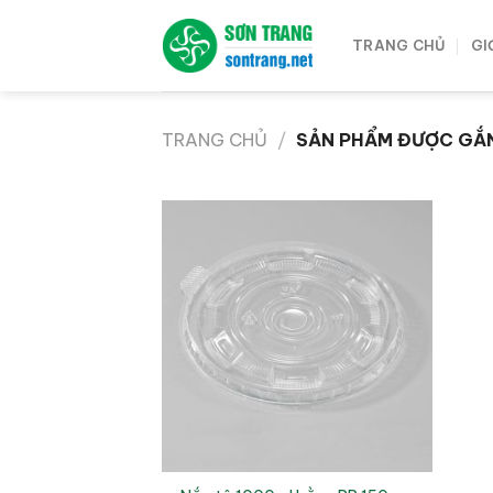
Bỏ
qua
TRANG CHỦ
GI
nội
dung
TRANG CHỦ
/
SẢN PHẨM ĐƯỢC GẮN