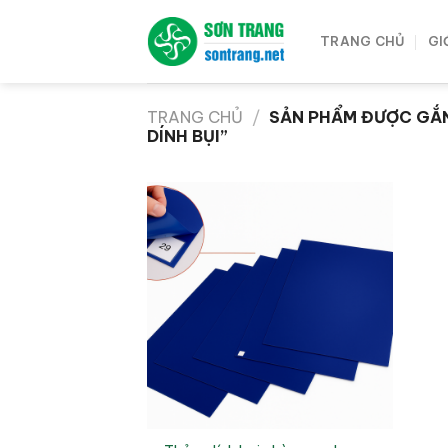
Bỏ
qua
TRANG CHỦ
GI
nội
dung
TRANG CHỦ
/
SẢN PHẨM ĐƯỢC GẮN
DÍNH BỤI”