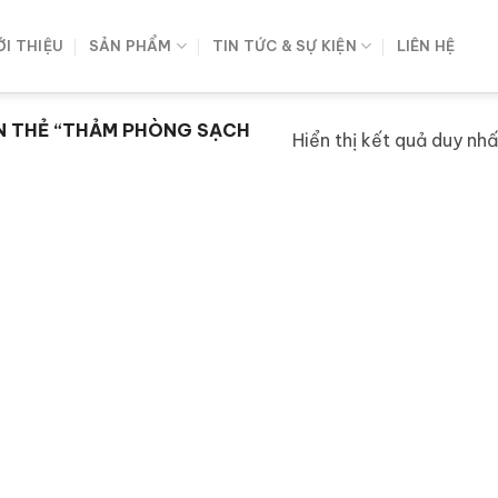
ỚI THIỆU
SẢN PHẨM
TIN TỨC & SỰ KIỆN
LIÊN HỆ
 THẺ “THẢM PHÒNG SẠCH
Hiển thị kết quả duy nhấ