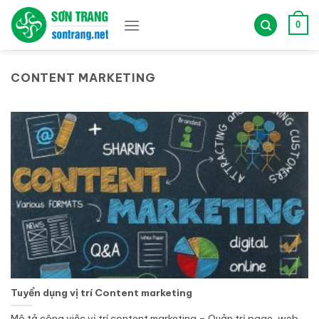
Bỏ
qua
0
nội
dung
CONTENT MARKETING
Tuyển dụng vị trí Content marketing
Mô tả công việc vị trí content marketing – Quản trị page, web,