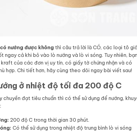
t có nướng được không
thì câu trả lời là CÓ, các loại tô gi
t ngay cả khi bỏ vào lò nướng và lò vi sóng. Tuy nhiên, bạ
 kraft của các đơn vị uy tín, có giấy tờ chứng nhận và có
ù hợp. Chi tiết hơn, hãy cùng theo dõi ngay bài viết sau!
nướng ở nhiệt độ tối đa 200 độ C
ây chuyền đạt tiêu chuẩn thì có thể sử dụng để nướng, khu
:
ớng:
200 độ C trong thời gian 30 phút.
sóng:
Có thể sử dụng trong nhiệt độ trung bình lò vi sóng