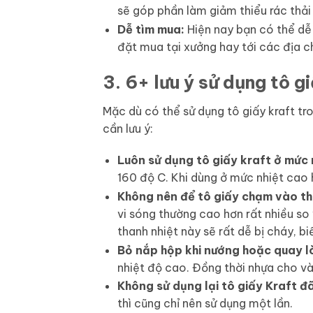
sẽ góp phần làm giảm thiểu rác thải
Dễ tìm mua:
Hiện nay bạn có thể dễ 
đặt mua tại xưởng hay tới các địa c
3. 6+ lưu ý sử dụng tô gi
Mặc dù có thể sử dụng tô giấy kraft tr
cần lưu ý:
Luôn sử dụng tô giấy kraft ở mức 
160 độ C. Khi dùng ở mức nhiệt cao 
Không nên để tô giấy chạm vào th
vi sóng thường cao hơn rất nhiều so v
thanh nhiệt này sẽ rất dễ bị cháy, b
Bỏ nắp hộp khi nướng hoặc quay lò
nhiệt độ cao. Đồng thời nhựa cho và
Không sử dụng lại tô giấy Kraft đ
thì cũng chỉ nên sử dụng một lần.