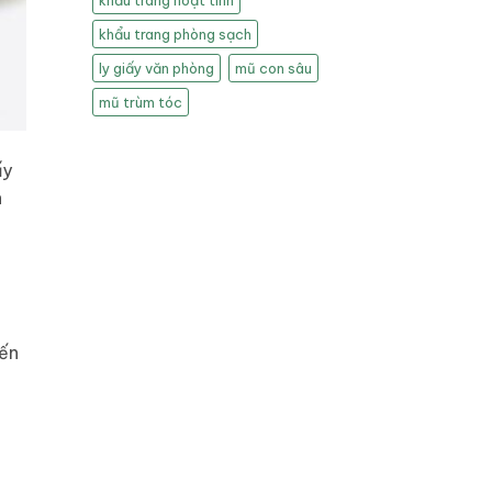
khẩu trang hoạt tính
khẩu trang phòng sạch
ly giấy văn phòng
mũ con sâu
mũ trùm tóc
ấy
n
yến