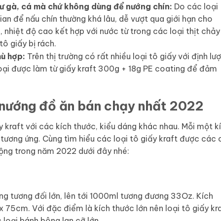
ư gà, cá mà chứ không dùng để nướng chín:
Do các loại
gian để nấu chín thường khá lâu, dễ vượt qua giới hạn cho
 nhiệt độ cao kết hợp với nước từ trong các loại thịt chảy
tô giấy bị rách.
hù hợp:
Trên thị trường có rất nhiều loại tô giấy với định lư
oại được làm từ giấy kraft 300g + 18g PE coating để đảm
t nướng đồ ăn bán chạy nhất 2022
y kraft với các kích thước, kiểu dáng khác nhau. Mỗi một k
tương ứng. Cùng tìm hiểu các loại tô giấy kraft được các 
uộng trong năm 2022 dưới đây nhé:
ụng tương đối lớn, lên tới 1000ml tương đương 33Oz. Kích
 x 75cm. Với đặc điểm là kích thước lớn nên loại tô giấy kr
loại bánh bông lan cỡ lớn.