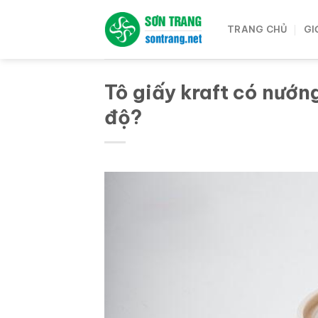
Bỏ
qua
TRANG CHỦ
GI
nội
dung
Tô giấy kraft có nướ
độ?