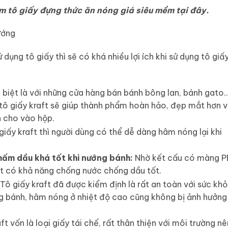
 tô giấy đựng thức ăn nóng giá siêu mềm tại đây.
ướng
ử dụng tô giấy thì sẽ có khá nhiều lợi ích khi sử dụng tô giấ
biệt là với những cửa hàng bán bánh bông lan, bánh gato
 tô giấy kraft sẽ giúp thành phẩm hoàn hảo, đẹp mắt hơn v
h cho vào hộp.
giấy kraft thì người dùng có thể dễ dàng hâm nóng lại khi
ấm dầu khá tốt khi nướng bánh:
Nhờ kết cấu có màng P
ft có khả năng chống nước chống dầu tốt.
Tô giấy kraft đã được kiểm định là rất an toàn với sức khỏ
ng bánh, hâm nóng ở nhiệt độ cao cũng không bị ảnh hưởng
ft vốn là loại giấy tái chế, rất thân thiện với môi trường nê