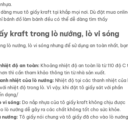
 nhựa.
dàng mua tô giấy kraft tại khắp mọi nơi. Dù đặt mua onlin
hỉ bánh đồ làm bánh đều có thể dễ dàng tìm thấy
ấy kraft trong lò nướng, lò vi sóng
ong lò nướng, lò vi sóng nhưng để sử dụng an toàn nhất, bạ
nhiệt độ an toàn:
Khoảng nhiệt độ an toàn là từ 110 độ C 
hơn thì cần tham khảo thông tin từ nhà sản xuất.
anh nhiệt của lò nướng:
Nhiệt độ tại các thanh nhiệt của 
ới nhiệt độ trong lò. Vì vậy, khi đặt tô giấy sát với phần
iến dạng/
 vi sóng:
Do nắp nhựa của tô giấy kraft không chịu được
o lò nướng dễ gây ra các chất không tốt cho sức khỏe.
ã nướng:
Tô giấy nói chung và tô giấy đã cho vào lò nướn