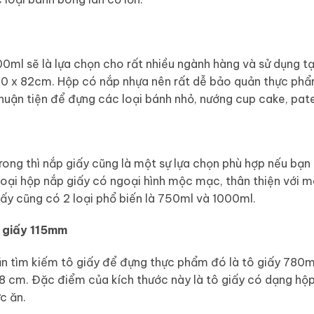
00ml sẽ là lựa chọn cho rất nhiều ngành hàng và sử dụng tạ
 90 x 82cm. Hộp có nắp nhựa nên rất dễ bảo quản thực phẩ
thuận tiện để đựng các loại bánh nhỏ, nướng cup cake, pat
trong thì nắp giấy cũng là một sự lựa chọn phù hợp nếu bạn
loại hộp nắp giấy có ngoại hình mộc mạc, thân thiện với m
iấy cũng có 2 loại phổ biến là 750ml và 1000ml.
 giấy 115mm
n tìm kiếm tô giấy để đựng thực phẩm đó là tô giấy 780m
108 cm. Đặc điểm của kích thước này là tô giấy có dạng hộ
c ăn.