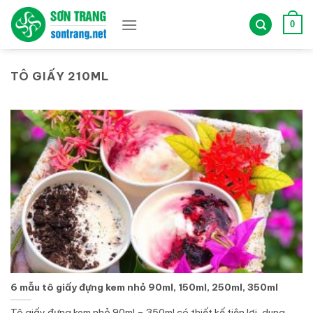
Bỏ
qua
0
nội
dung
TÔ GIẤY 210ML
6 mẫu tô giấy đựng kem nhỏ 90ml, 150ml, 250ml, 350ml
Tô giấy đựng kem nhỏ 90ml – 350ml có thiết kế tiện lợi, dung