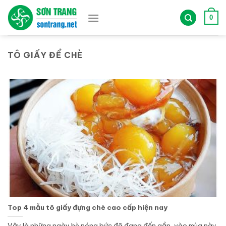
Bỏ
qua
0
nội
dung
TÔ GIẤY ĐỂ CHÈ
Top 4 mẫu tô giấy đựng chè cao cấp hiện nay
Vậy là những ngày hè nóng bức đã đang đến gần, vào mùa này