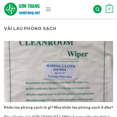
Bỏ
qua
0
nội
dung
VẢI LAU PHÒNG SẠCH
Khăn lau phòng sạch là gì? Mua khăn lau phòng sạch ở đâu?
Bài viết này của SƠN TRANG BẮC NINH sẽ cung cấp các thông