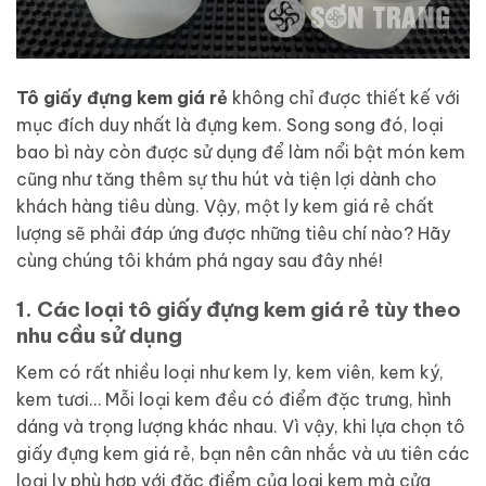
Tô giấy đựng kem giá rẻ
không chỉ được thiết kế với
mục đích duy nhất là đựng kem. Song song đó, loại
bao bì này còn được sử dụng để làm nổi bật món kem
cũng như tăng thêm sự thu hút và tiện lợi dành cho
khách hàng tiêu dùng. Vậy, một ly kem giá rẻ chất
lượng sẽ phải đáp ứng được những tiêu chí nào? Hãy
cùng chúng tôi khám phá ngay sau đây nhé!
1. Các loại tô giấy đựng kem giá rẻ tùy theo
nhu cầu sử dụng
Kem có rất nhiều loại như kem ly, kem viên, kem ký,
kem tươi… Mỗi loại kem đều có điểm đặc trưng, hình
dáng và trọng lượng khác nhau. Vì vậy, khi lựa chọn tô
giấy đựng kem giá rẻ, bạn nên cân nhắc và ưu tiên các
loại ly phù hợp với đặc điểm của loại kem mà cửa