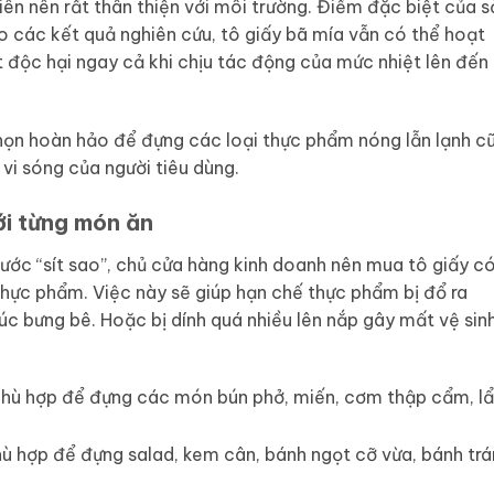
ên nên rất thân thiện với môi trường. Điểm đặc biệt của s
o các kết quả nghiên cứu, tô giấy bã mía vẫn có thể hoạt
 độc hại ngay cả khi chịu tác động của mức nhiệt lên đến
họn hoàn hảo để đựng các loại thực phẩm nóng lẫn lạnh c
vi sóng của người tiêu dùng.
ới từng món ăn
hước “sít sao”, chủ cửa hàng kinh doanh nên mua tô giấy c
 thực phẩm. Việc này sẽ giúp hạn chế thực phẩm bị đổ ra
lúc bưng bê. Hoặc bị dính quá nhiều lên nắp gây mất vệ sin
hù hợp để đựng các món bún phở, miến, cơm thập cẩm, l
ù hợp để đựng salad, kem cân, bánh ngọt cỡ vừa, bánh tr