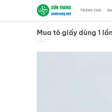
Bỏ
qua
TRANG CHỦ
GI
nội
dung
Mua tô giấy dùng 1 lầ