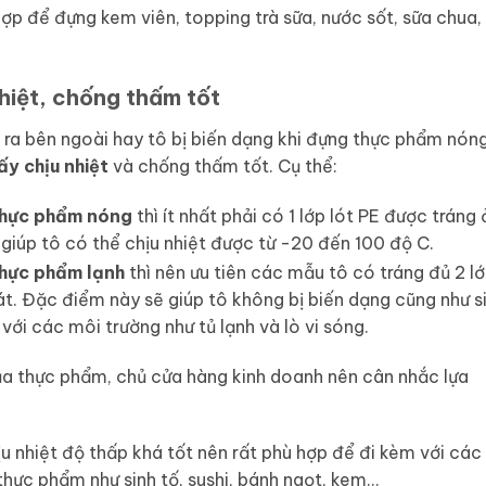
ợp để đựng kem viên, topping trà sữa, nước sốt, sữa chua,
nhiệt, chống thấm tốt
 ra bên ngoài hay tô bị biến dạng khi đựng thực phẩm nón
ấy chịu nhiệt
và chống thấm tốt. Cụ thể:
 thực phẩm nóng
thì ít nhất phải có 1 lớp lót PE được tráng 
 giúp tô có thể chịu nhiệt được từ -20 đến 100 độ C.
thực phẩm lạnh
thì nên ưu tiên các mẫu tô có tráng đủ 2 l
t. Đặc điểm này sẽ giúp tô không bị biến dạng cũng như s
với các môi trường như tủ lạnh và lò vi sóng.
ủa thực phẩm, chủ cửa hàng kinh doanh nên cân nhắc lựa
 nhiệt độ thấp khá tốt nên rất phù hợp để đi kèm với các
hực phẩm như sinh tố, sushi, bánh ngọt, kem…