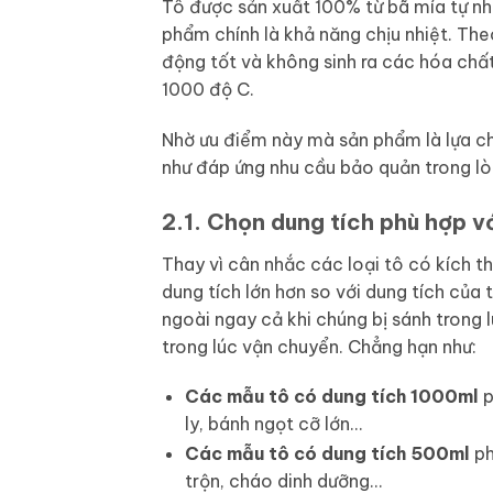
Tô được sản xuất 100% từ bã mía tự nhi
phẩm chính là khả năng chịu nhiệt. The
động tốt và không sinh ra các hóa chất
1000 độ C.
Nhờ ưu điểm này mà sản phẩm là lựa c
như đáp ứng nhu cầu bảo quản trong lò 
2.1. Chọn dung tích phù hợp v
Thay vì cân nhắc các loại tô có kích t
dung tích lớn hơn so với dung tích của
ngoài ngay cả khi chúng bị sánh trong 
trong lúc vận chuyển. Chẳng hạn như:
Các mẫu tô có dung tích 1000ml
p
ly, bánh ngọt cỡ lớn…
Các mẫu tô có dung tích 500ml
ph
trộn, cháo dinh dưỡng…