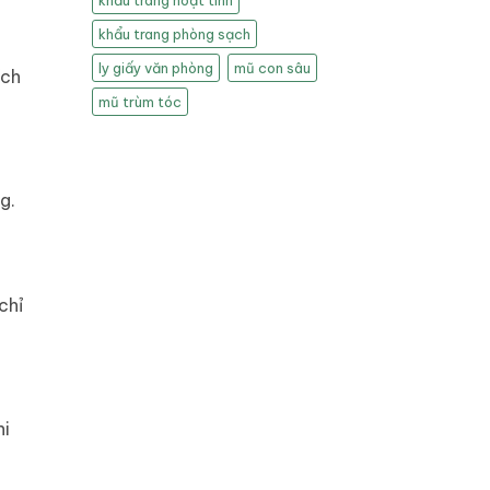
khẩu trang hoạt tính
khẩu trang phòng sạch
ly giấy văn phòng
mũ con sâu
ích
mũ trùm tóc
g.
chỉ
hi