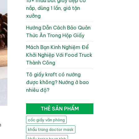
15+ mẫu bát giấy đẹp có
nắp, dùng 1 lần, giá tận
xưởng
Hướng Dẫn Cách Bảo Quản
Thức Ăn Trong Hộp Giấy
Mách Bạn Kinh Nghiệm Để
Khởi Nghiệp Với Food Truck
Thành Công
Tô giấy kraft có nướng
được không? Nướng ở bao
nhiêu độ?
THẺ SẢN PHẨM
cốc giấy văn phòng
n
khẩu trang doctor mask