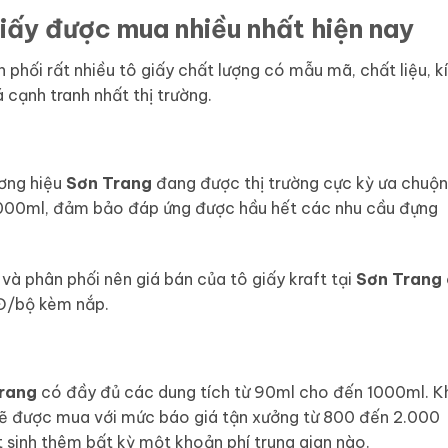
 giấy được mua nhiều nhất hiện nay
phối rất nhiều tô giấy chất lượng có mẫu mã, chất liệu, k
 cạnh tranh nhất thị trường.
ơng hiệu
Sơn Trang
đang được thị trường cực kỳ ưa chuộn
1000ml, đảm bảo đáp ứng được hầu hết các nhu cầu đựng
t và phân phối nên giá bán của tô giấy kraft tại
Sơn Trang
NĐ/bộ kèm nắp.
rang
có đầy đủ các dung tích từ 90ml cho đến 1000ml. K
sẽ được mua với mức báo giá tận xưởng từ 800 đến 2.000
inh thêm bất kỳ một khoản phí trung gian nào.